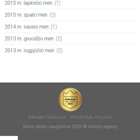
2015 m. lapkričio mėn.
(1)
2015 m. spalio mėn.
(2)
2014 m. sausio mėn.
(1)
2013 m. gruodžio mėn.
(2)
2013 m. rugpjūčio mėn.
(2)
PIRKIMO TAISYKLĖS
PRIVATUMO POLITIKA
Visos teisės saugomos 2026 ©
Versify agency
satubos