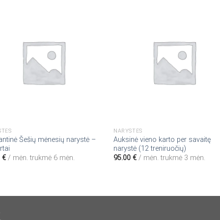
STĖS
NARYSTĖS
ntinė Šešių mėnesių narystė –
Auksinė vieno karto per savaitę
rtai
narystė (12 treniruočių)
0
€
/ mėn.
trukmė 6 mėn.
95.00
€
/ mėn.
trukmė 3 mėn.