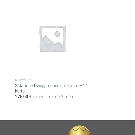
NARYSTĖS
Sidabrinė Dviejų mėnesių narystė – 24
kartai
275.00
€
/ mėn.
trukmė 2 mėn.