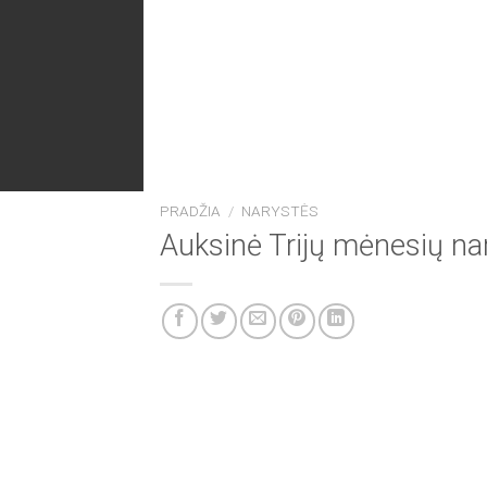
PRADŽIA
/
NARYSTĖS
Auksinė Trijų mėnesių nar