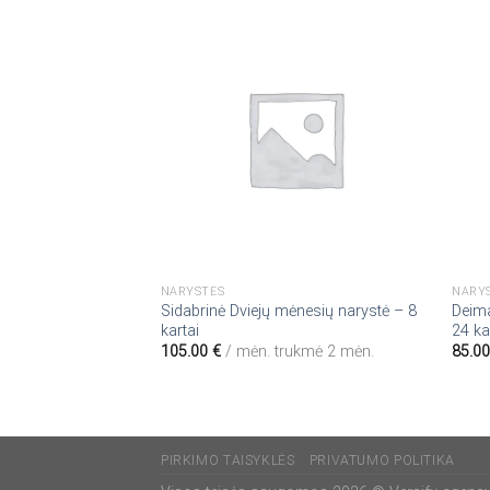
NARYSTĖS
NARY
Sidabrinė Dviejų mėnesių narystė – 8
Deima
kartai
24 ka
105.00
€
/ mėn.
trukmė 2 mėn.
85.0
PIRKIMO TAISYKLĖS
PRIVATUMO POLITIKA