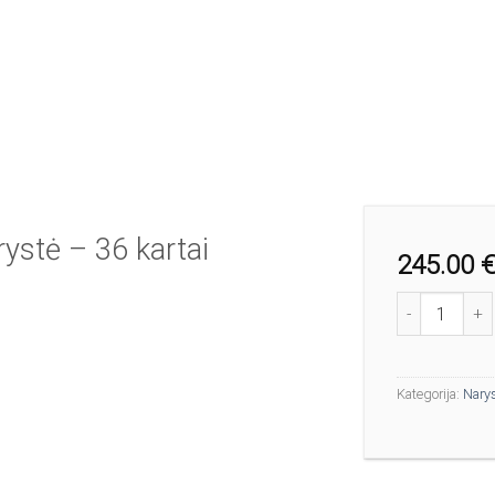
ystė – 36 kartai
245.00
produkto kieki
Kategorija:
Nary