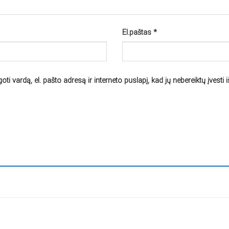
El.paštas
*
ti vardą, el. pašto adresą ir interneto puslapį, kad jų nebereiktų įvesti i