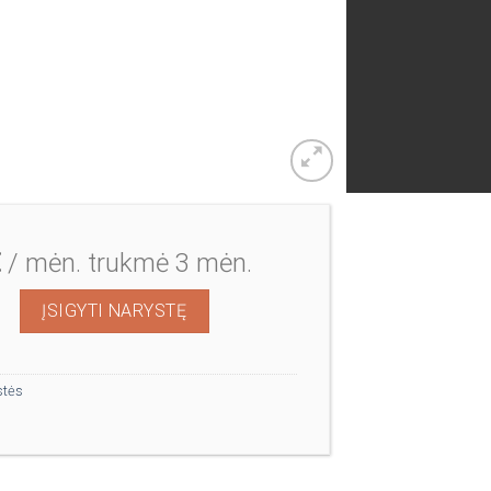
€
/ mėn.
trukmė 3 mėn.
s: Auksinė Trijų mėnesių narystė - 36 kartai
ĮSIGYTI NARYSTĘ
stės