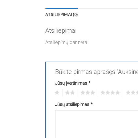
ATSILIEPIMAI (0)
Atsiliepimai
Atsiliepimų dar nėra.
Būkite pirmas aprašęs “Auksinė
Jūsų įvertinimas
*
1
2
3
4
5
Jūsų atsiliepimas
*