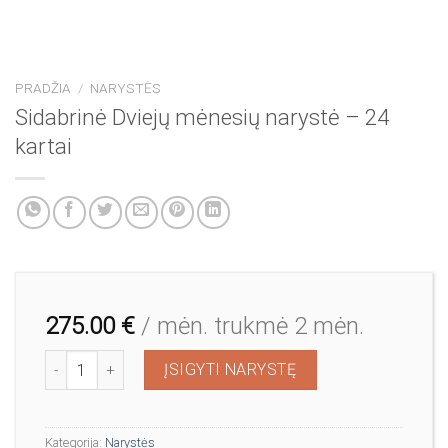
PRADŽIA
/
NARYSTĖS
Sidabrinė Dviejų mėnesių narystė – 24
kartai
275.00
€
/ mėn.
trukmė 2 mėn.
produkto kiekis: Sidabrinė Dviejų mėnesių narystė - 24 kartai
ĮSIGYTI NARYSTĘ
Kategorija:
Narystės