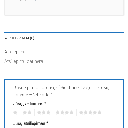
ATSILIEPIMAI (0)
Atsiliepimai
Atsiliepimų dar nėra.
Būkite pirmas aprašęs “Sidabrinė Dviejų mėnesių
narystė – 24 kartai”
Jūsų įvertinimas
*
1
2
3
4
5
Jūsų atsiliepimas
*